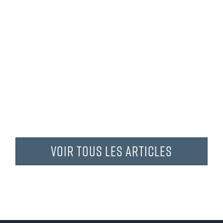
Espuma Antigua en concert à Chapeiry
Saison 2024/2025
Voir tous les articles