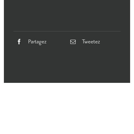
Partagez
Tweetez
Un dernier concert chaleureux pour
clôturer la saison